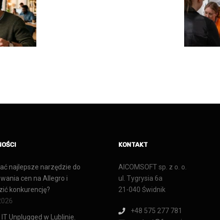
NOŚCI
KONTAKT
ać najlepsze narzędzie do
AICOMSOFT sp. z o. o.
wania cen na Allegro i
ul. Tygrysia 6a
ić konkurencję?
21-040 Świdnik
 2026
+48 575 277 781
 IT Unplugged w Lublinie.