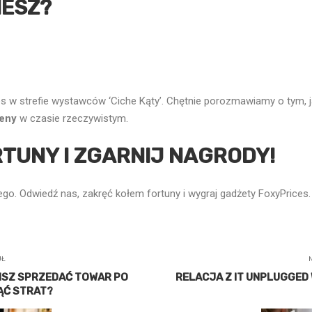
IESZ?
 w strefie wystawców ‘Ciche Kąty’. Chętnie porozmawiamy o tym, j
ceny
w czasie rzeczywistym.
TUNY I ZGARNIJ NAGRODY!
go. Odwiedź nas, zakręć kołem fortuny i wygraj gadżety FoxyPrices
UŁ
ISZ SPRZEDAĆ TOWAR PO
RELACJA Z IT UNPLUGGED W
NĄĆ STRAT?