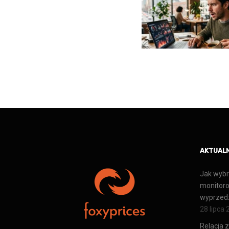
AKTUAL
Jak wybr
monitoro
wyprzedz
28 lipca
Relacja z