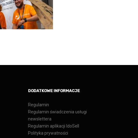
DODATKOWE INFORMACJE
Regulamin
Regulamin świadczenia usługi
newslettera
Regulamin aplikacji IdoSell
Polityka prywatności