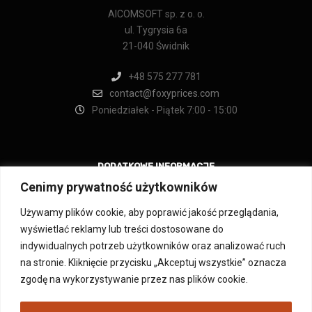
AICOMSOFT sp. z o. o.
ul. Tygrysia 6a
21-040 Świdnik
+48 575 277 781
contact@foxyprices.com
Poniedziałek - Piątek 7:00 - 15:00
DODATKOWE INFORMACJE
Cenimy prywatność użytkowników
Regulamin
Używamy plików cookie, aby poprawić jakość przeglądania,
Regulamin świadczenia usługi newslettera
wyświetlać reklamy lub treści dostosowane do
Regulamin aplikacji IdoSell
indywidualnych potrzeb użytkowników oraz analizować ruch
Polityka prywatności
Oświadczenie o dostępności
na stronie. Kliknięcie przycisku „Akceptuj wszystkie” oznacza
FAQ
zgodę na wykorzystywanie przez nas plików cookie.
Kontakt