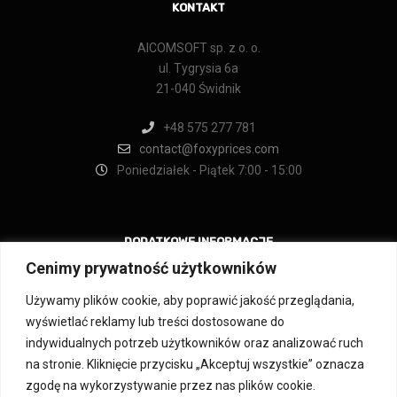
KONTAKT
AICOMSOFT sp. z o. o.
ul. Tygrysia 6a
21-040 Świdnik
+48 575 277 781
contact@foxyprices.com
Poniedziałek - Piątek 7:00 - 15:00
DODATKOWE INFORMACJE
Cenimy prywatność użytkowników
Regulamin
Używamy plików cookie, aby poprawić jakość przeglądania,
Regulamin świadczenia usługi newslettera
wyświetlać reklamy lub treści dostosowane do
Regulamin aplikacji IdoSell
indywidualnych potrzeb użytkowników oraz analizować ruch
Polityka prywatności
Oświadczenie o dostępności
na stronie. Kliknięcie przycisku „Akceptuj wszystkie” oznacza
FAQ
zgodę na wykorzystywanie przez nas plików cookie.