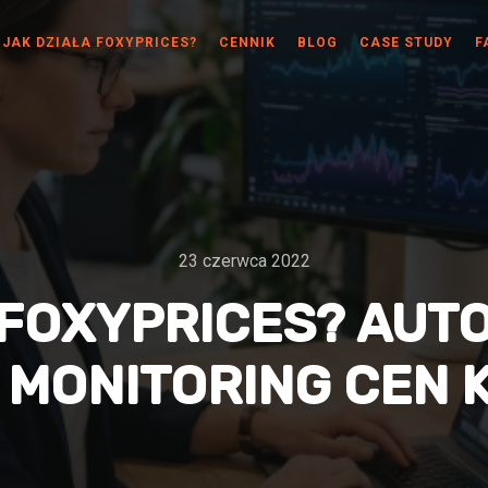
JAK DZIAŁA FOXYPRICES?
CENNIK
BLOG
CASE STUDY
F
23 czerwca 2022
 FOXYPRICES? AU
 MONITORING CEN