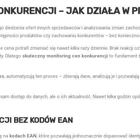
ONKURENCJI – JAK DZIAŁA W 
ego śledzenia ofert innych sprzedawców i analizowania zmian zacho
stępności produktów czy zachowaniu konkurentów – bez koniecznośc
ena potrafi zmieniać się nawet kilka razy dziennie. Brak reakcji oz
ty. Dlatego
skuteczny monitoring cen konkurencji
to fundament ś
es
, automatyzują ten proces – zbierają dane, analizują je i pozwalaj
 sam dostęp do danych, ale o ich aktualność. Nawet kilka godzin o
CJI BEZ KODÓW EAN
ię na
kodach EAN
, które pozwalają jednoznacznie dopasować ident