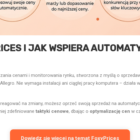
ICES I JAK WSPIERA AUTOMAT
dzania cenami i monitorowania rynku, stworzona z myślą o sprzed
egro. Nie wymaga instalacji ani ciągłej pracy komputera – działa w 
e reagować na zmiany, możesz oprzeć swoją sprzedaż na automaty
niej zdefiniowane
taktyki cenowe
, dbając o
optymalizację cen
w cz
Dowiedz się więcej na temat FoxyPrices