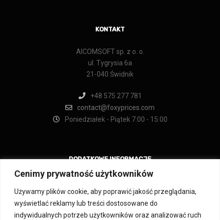
KONTAKT
AICOMSOFT sp. z o. o.
ul. Tygrysia 6a
21-040 Świdnik
+48 575 277 781
contact@foxyprices.com
Poniedziałek - Piątek 7:00 - 15:00
DODATKOWE INFORMACJE
Cenimy prywatność użytkowników
Regulamin
Używamy plików cookie, aby poprawić jakość przeglądania,
Regulamin świadczenia usługi newslettera
wyświetlać reklamy lub treści dostosowane do
Regulamin aplikacji IdoSell
indywidualnych potrzeb użytkowników oraz analizować ruch
Polityka prywatności