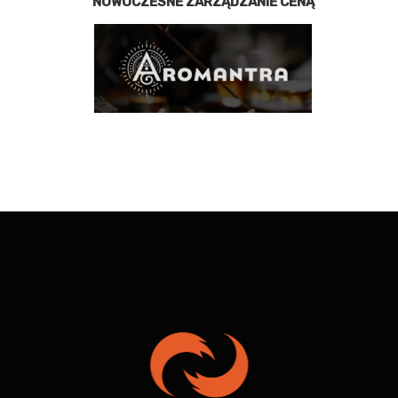
NOWOCZESNE ZARZĄDZANIE CENĄ