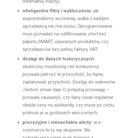
minimalnej marży);
inteligentne filtry i wykluczenia:
jak
wspominaliśmy wcześniej, walka z każdym
sprzedawcą nie ma sensu. Oprogramowanie
musi pozwalać na odfiltrowanie ofert bez
pakietu SMART, używanych produktów, czy
sprzedawców bez pełnej faktury VAT;
dostęp do danych historycznych:
skuteczny monitoring cen konkurencji
pozwala patrzeć w przeszłość, by lepiej
zaplanować przyszłość. Dostęp do wykresów
i historii zmian daje Ci potężną przewagę –
pozwala zauważyć, czy dany rywal regularnie
obniża ceny na weekendy, czy może po cichu
podnosi je w godzinach wieczornych;
precyzyjne i nienachalne alerty:
w e-
commerce liczy się skupienie. Nie
potrzebujesz setek maili dziennie z