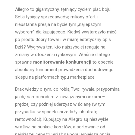
Allegro to gigantyczny, tętniący życiem plac boju.
Setki tysięcy sprzedawców, miliony ofert i
nieustanna presja na bycie tym „najlepszym
wyborem” dla kupującego. Kiedyś wystarczyło mieć
po prostu dobry towar i w miarę estetyczny opis.
Dziś? Wygrywa ten, kto najszybciej reaguje na
zmiany w otoczeniu rynkowym. Właśnie dlatego
sprawne
monitorowanie konkurencji
to obecnie
absolutny fundament prowadzenia dochodowego
sklepu na platformach typu marketplace.
Brak wiedzy o tym, co robią Twoi rywale, przypomina
jazdę samochodem z zawiązanymi oczami –
prędzej czy później uderzysz w ścianę (w tym
przypadku: w spadek sprzedaży lub utratę
rentowności). Kupujący na Allegro są niezwykle
wrażliwi na punkcie kosztów, a sortowanie od
najniższej ceny to wciąż najpopularniejsza opcja