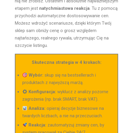
nią nie zrobisz. Ostatnim i absolutnie najważniejszym
etapem jest
natychmiastowa reakcja
. Tu z pomocą
przychodzi automatyczne dostosowywanie cen.
Możesz wdrożyć scenariusze, dzięki którym Twój
sklep sam obniży cenę o grosz względem
najtańszego, realnego rywala, utrzymując Cię na
szczycie listingu.
Skuteczna strategia w 4 krokach:
Wybór:
skup się na bestsellerach i
produktach z najwyższą marżą.
Konfiguracja:
wyklucz z analizy pozorne
zagrożenia (np. brak SMART, brak VAT).
Analiza:
opieraj decyzje biznesowe na
twardych liczbach, a nie na przeczuciach.
Reakcja:
zautomatyzuj zmiany cen, by
system pracował za Ciebie 24/7.