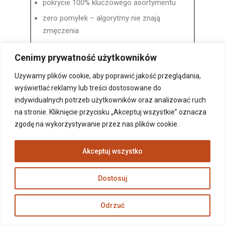
pokrycie 100% kluczowego asortymentu
zero pomyłek – algorytmy nie znają
zmęczenia
sytuacja rynkowa aktualizowana w czasie
Cenimy prywatność użytkowników
rzeczywistym
praca 24/7, także w weekendy i święta
Używamy plików cookie, aby poprawić jakość przeglądania,
(kiedy ruch jest największy!)
wyświetlać reklamy lub treści dostosowane do
indywidualnych potrzeb użytkowników oraz analizować ruch
na stronie. Kliknięcie przycisku „Akceptuj wszystkie” oznacza
Przewaga technologii jest tu bezdyskusyjna.
zgodę na wykorzystywanie przez nas plików cookie.
Automatyzacja pozwala zamienić powtarzalną,
żmudną pracę w precyzyjny proces, który napędza
Akceptuj wszystko
sprzedaż. Zamiast marnować godziny na
odświeżanie stron w przeglądarce, możesz w tym
Dostosuj
czasie szukać nowych dostawców lub
optymalizować kampanie reklamowe!
Odrzuć