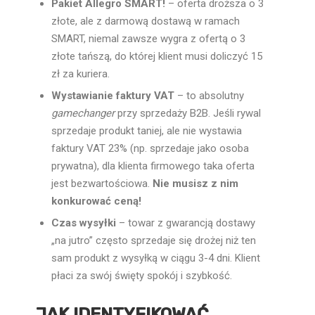
Pakiet Allegro SMART!
– oferta droższa o 3
złote, ale z darmową dostawą w ramach
SMART, niemal zawsze wygra z ofertą o 3
złote tańszą, do której klient musi doliczyć 15
zł za kuriera.
Wystawianie faktury VAT
– to absolutny
gamechanger
przy sprzedaży B2B. Jeśli rywal
sprzedaje produkt taniej, ale nie wystawia
faktury VAT 23% (np. sprzedaje jako osoba
prywatna), dla klienta firmowego taka oferta
jest bezwartościowa.
Nie musisz z nim
konkurować ceną!
Czas wysyłki
– towar z gwarancją dostawy
„na jutro” często sprzedaje się drożej niż ten
sam produkt z wysyłką w ciągu 3-4 dni. Klient
płaci za swój święty spokój i szybkość.
JAK IDENTYFIKOWAĆ