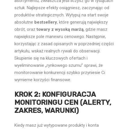
asortymentu, zwłaszcza jeśli liczysz go w tysiącach
sztuk. Najlepsze efekty osiągniesz, zaczynając od
produktów strategicznych. Wytypuj na start swoje
absolutne
bestsellery
, które generują największy
obrót, oraz
towary z wysoką marżą
, gdzie masz
największe pole manewru cenowego. Następnie,
korzystając z zasad opisanych w poprzedniej części
artykułu, wskaż realnych rywali do obserwacji.
Skupienie się na kluczowych ofertach i
wyeliminowanie „rynkowego szumu” sprawi, że
monitorowanie konkurencji szybko przyniesie Ci
wymierne korzyści finansowe.
KROK 2: KONFIGURACJA
MONITORINGU CEN (ALERTY,
ZAKRES, WARUNKI)
Kiedy masz już wytypowane produkty i konta