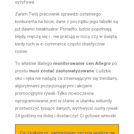
syzyfowa.
Zanim Twój pracownik sprawdzi ostatniego
konkurenta na liście, dane z początku jego tabelki są
już dawno nieaktualne. Ponadto, ludzie popełniają
błędy, męczą się i… nie pracują w nocy czy w święta,
kiedy ruch w e-commerce często drastycznie
rośnie.
To właśnie dlatego
monitorowanie cen Allegro
po
prostu
musi zostać zautomatyzowane
. Ludzkie
oko i ręka nie nadążą za zmieniającymi się trendami,
algorytmami pozycjonującymi i akcjami
promocyjnymi rywali. Tylko nowoczesne
oprogramowanie jest w stanie w ułamku sekundy
przetworzyć tysiące danych, wychwycić ruchy rywali
24 godziny na dobę i dostarczyć Ci gotowe wnioski.
Co zyskujesz, zamieniając ręczną analizę na