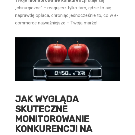
Twoje
monitorowanie konkurencji
staje się
„chirurgiczne” – reagujesz tylko tam, gdzie to się
naprawdę opłaca, chroniąc jednocześnie to, co w e-
commerce najważniejsze – Twoją marżę!
JAK WYGLĄDA
SKUTECZNE
MONITOROWANIE
KONKURENCJI NA